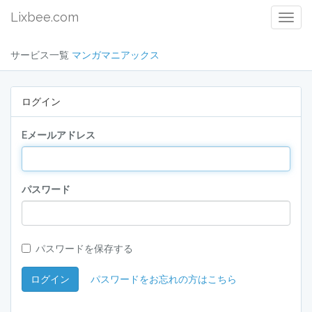
Lixbee.com
Togg
Navig
サービス一覧
マンガマニアックス
ログイン
Eメールアドレス
パスワード
パスワードを保存する
ログイン
パスワードをお忘れの方はこちら