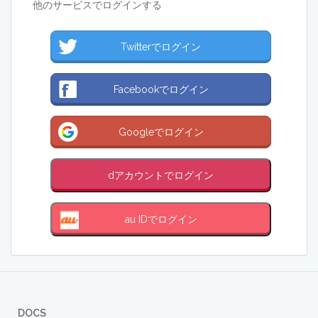
他のサービスでログインする
Twitterでログイン
Facebookでログイン
Googleでログイン
dアカウントでログイン
au IDでログイン
DOCS